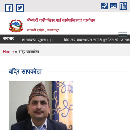
Skip to main content
भीमफेदी गाउँपालिका,गाउँ कार्यपालिकाकाे कार्यालय
बागमती प्रदेश , मकवानपुर
समाचार
िता प्रतियोगिता सम्बन्धी सूचना।।।
विद्यालय व्यवस्थापन समिति पुनर्गठन गरी जानकारी 
You are here
Home
» बद्रि सापकाेटा
बद्रि सापकाेटा