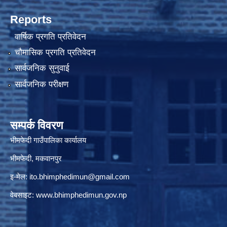
Reports
वार्षिक प्रगति प्रतिवेदन
चौमासिक प्रगति प्रतिवेदन
सार्वजनिक सुनुवाई
सार्वजनिक परीक्षण
सम्पर्क विवरण
भीमफेदी गाउँपालिका कार्यालय
भीमफेदी, मकवानपुर
इ-मेल:
ito.bhimphedimun@gmail.com
वेबसाइट:
www.
bhimphedimun
.gov.np