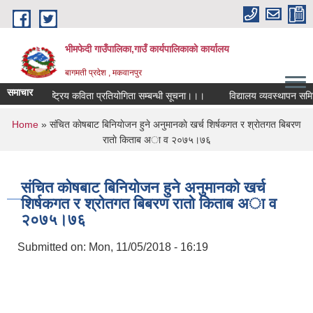
Skip to main content
भीमफेदी गाउँपालिका,गाउँ कार्यपालिकाकाे कार्यालय
बागमती प्रदेश , मकवानपुर
समाचार
राष्ट्रिय कविता प्रतियोगिता सम्बन्धी सूचना।।।
विद्यालय व्यवस्थापन समिति प
You are here
Home
» संचित काेषबाट बिनियाेजन हुने अनुमानकाे खर्च शिर्षकगत र श्राेतगत बिबरण
राताे किताब अा‍ व २‍०७५।७६
संचित काेषबाट बिनियाेजन हुने अनुमानकाे खर्च
शिर्षकगत र श्राेतगत बिबरण राताे किताब अा‍ व
२‍०७५।७६
Submitted on:
Mon, 11/05/2018 - 16:19