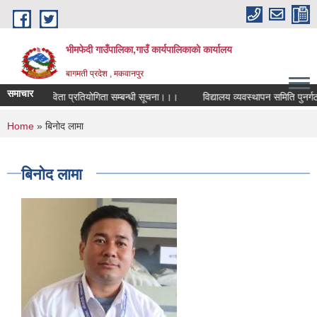
Skip to main content
भीमफेदी गाउँपालिका,गाउँ कार्यपालिकाकाे कार्यालय
बागमती प्रदेश , मकवानपुर
समाचार
राष्ट्रिय कविता प्रतियोगिता सम्बन्धी सूचना।।।
विद्यालय व्यवस्थापन समिति पुनर्गठन
You are here
Home
» बिनोद लामा
बिनोद लामा